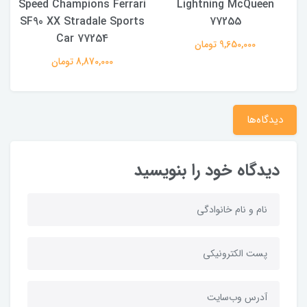
Speed ​​Champions Ferrari
Lightning McQueen
r
SF90 XX Stradale Sports
77255
Car 77254
9,650,000 تومان
8,870,000 تومان
دیدگاه‌ها
دیدگاه خود را بنویسید