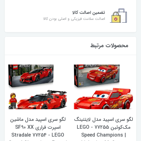
تضمین اصالت کالا
اصالت سلامت فیزیکی و اصلی بودن کالا
محصولات مرتبط
لگو سری اسپید مدل لایتنینگ
لگو سری اسپید مدل ماشین
77
مک‌کوئین 77255 - LEGO
اسپرت فراری SF90 XX
Stradale 77254 - LEGO
Speed ​​Champions |