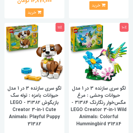
14,870,000 تومان
خرید
خرید
11٪
10٪
لگو سری سازنده 3 در 1 مدل
لگو سری سازنده 3 در 1 مدل
حیوانات وحشی : مرغ
حیوانات بامزه : توله سگ
مگس‌خوار رنگارنگ ۳۱۳۸۴ -
بازیگوش ۳۱۳۸۲ - LEGO
Creator 3-in-1 Cute
LEGO Creator 3-in-1 Wild
Animals: Playful Puppy
Animals: Colorful
31382
Hummingbird 31384