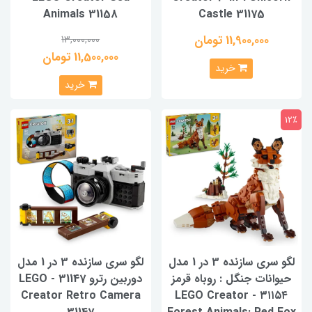
Animals 31158
Castle 31175
11,900,000 تومان
13,000,000
11,500,000 تومان
خرید
خرید
12٪
لگو سری سازنده 3 در 1 مدل
لگو سری سازنده 3 در 1 مدل
حیوانات جنگل : روباه قرمز
دوربین رترو 31147 - LEGO
Creator Retro Camera
۳۱۱۵۴ - LEGO Creator