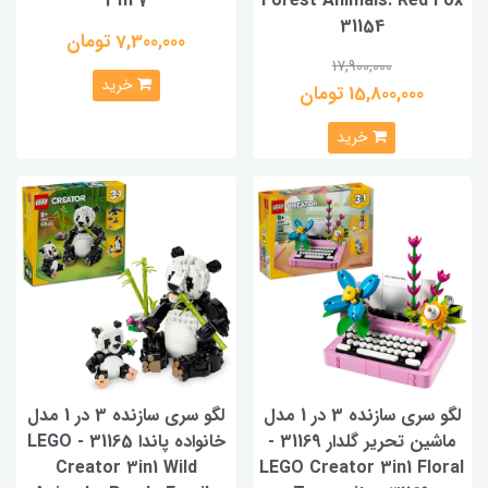
31147
Forest Animals: Red Fox
31154
7,300,000 تومان
17,900,000
خرید
15,800,000 تومان
خرید
لگو سری سازنده 3 در 1 مدل
لگو سری سازنده 3 در 1 مدل
ماشین تحریر گلدار 31169 -
خانواده پاندا 31165 - LEGO
Creator 3in1 Wild
LEGO Creator 3in1 Floral