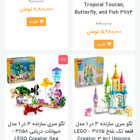
9,000,000
Tropical Toucan,
7,800,000 تومان
Butterfly, and Fish 31173
خرید
6,900,000
5,980,000 تومان
خرید
12٪
لگو سری سازنده 3 در 1 مدل
لگو سری سازنده 3 در 1 مدل
قلعه تک شاخ ۳۱۱۷۵ - LEGO
حیوانات دریایی ۳۱۱۵۸ -
LEGO Creator Sea
Creator 3-in-1 Unicorn