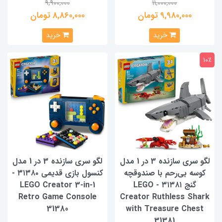
9,900,000
11,000,000
9,980,000 تومان
8,860,000 تومان
خرید
خرید
10٪
لگو سری سازنده 3 در 1 مدل
لگو سری سازنده 3 در 1 مدل
کوسه بی‌رحم با صندوقچه
کنسول بازی قدیمی ۳۱۳۸۰ -
گنج ۳۱۳۸۱ - LEGO
LEGO Creator 3-in-1
Retro Game Console
Creator Ruthless Shark
31380
with Treasure Chest
31381