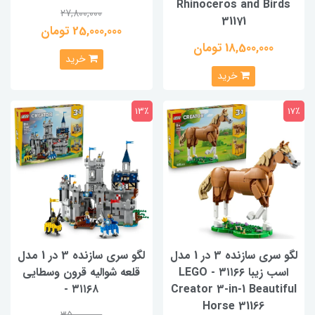
Rhinoceros and Birds
27,800,000
31171
25,000,000 تومان
18,500,000 تومان
خرید
خرید
13٪
17٪
لگو سری سازنده 3 در 1 مدل
لگو سری سازنده 3 در 1 مدل
اسب زیبا ۳۱۱۶۶ - LEGO
قلعه شوالیه قرون وسطایی
۳۱۱۶۸ -
Creator 3-in-1 Beautiful
Horse 31166
35,000,000