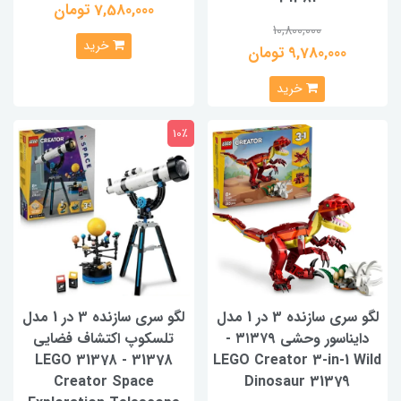
7,580,000 تومان
10,800,000
خرید
9,780,000 تومان
خرید
10٪
لگو سری سازنده 3 در 1 مدل
لگو سری سازنده 3 در 1 مدل
دایناسور وحشی ۳۱۳۷۹ -
تلسکوپ اکتشاف فضایی
31378 - LEGO 31378
LEGO Creator 3-in-1 Wild
Creator Space
Dinosaur 31379