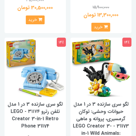
30,500,000 تومان
15,900,000
13,300,000 تومان
خرید
خرید
14٪
14٪
لگو سری سازنده 3 در 1 مدل
لگو سری سازنده 3 در 1 مدل
حیوانات وحشی: توکان
تلفن رترو ۳۱۱۷۴ - LEGO
گرمسیری، پروانه و ماهی
Creator 3-in-1 Retro
Phone 31174
31173 - LEGO Creator 3-
in-1 Wild Animals: