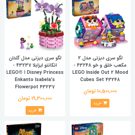
لگو سری دیزنی مدل 2
لگو سری دیزنی مدل گلدان
مکعب خلق و خو 43248 -
انکانتو ایزابلا 43237 -
LEGO® ǀ Disney Princess
LEGO Inside Out 2 Mood
Enkanto Isabela's
Cubes Set 43248
Flowerpot 43237
10,500,000 تومان
19,300,000 تومان
خرید
خرید