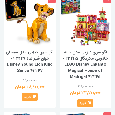
لگو سری دیزنی مدل خانه
لگو سری دیزنی مدل سیمبای
جادویی مادریگال 43245 -
جوان شیر شاه 43247 -
Disney Young Lion King
LEGO Disney Enkanto
Simba 43247
Magical House of
Madrigal 43245
39,000,000
28,900,000 تومان
37,000,000
33,700,000 تومان
خرید
خرید