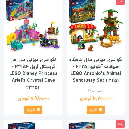
11٪
لگو سری دیزنی مدل پناهگاه
لگو سری دیزنی مدل غار
حیوانات آنتونیو 43251 -
کریستال آریل 43254 -
LEGO Disney Princess
LEGO Antonio's Animal
Ariel's Crystal Cave
Sanctuary Set 43251
43254
12,000,000
10,700,000 تومان
7,980,000 تومان
خرید
خرید
10٪