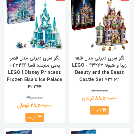
لگو سری دیزنی مدل قلعه
لگو سری دیزنی مدل قصر
زیبا و هیولا 43263 - LEGO
یخی منجمد السا 43244 -
LEGO ǀ Disney Princess
Beauty and the Beast
Frozen Elsa's Ice Palace
Castle Set 43263
43244
93,000,000
88,500,000 تومان
31,000,000
28,500,000 تومان
خرید
خرید