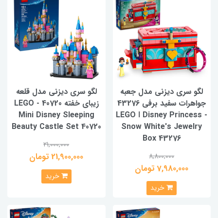
لگو سری دیزنی مدل جعبه
لگو سری دیزنی مدل قلعه
جواهرات سفید برفی 43276
زیبای خفته 40720 - LEGO
Mini Disney Sleeping
- LEGO ǀ Disney Princess
Beauty Castle Set 40720
Snow White's Jewelry
Box 43276
21,000,000
21,900,000 تومان
8,800,000
7,980,000 تومان
خرید
خرید