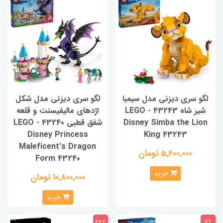
لگو سری دیزنی مدل سیمبا
لگو سری دیزنی مدل شکل
شیر شاه 43243 - LEGO
اژدهای مالیفیسنت و قلعه
Disney Simba the Lion
شفق قطبی 43240 - LEGO
Disney Princess
King 43243
Maleficent's Dragon
5,600,000 تومان
Form 43240
خرید
10,800,000 تومان
خرید
26٪
9٪