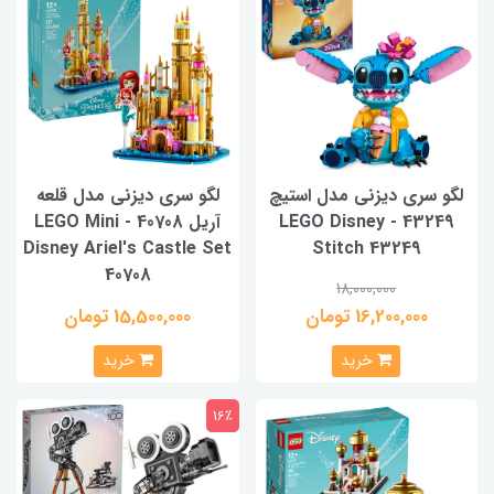
لگو سری دیزنی مدل استیچ
لگو سری دیزنی مدل قلعه
43249 - LEGO Disney
آریل 40708 - LEGO Mini
Disney Ariel's Castle Set
Stitch 43249
40708
18,000,000
16,200,000 تومان
15,500,000 تومان
خرید
خرید
16٪