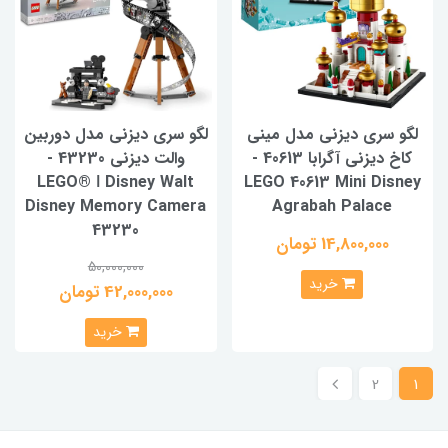
لگو سری دیزنی مدل مینی
لگو سری دیزنی مدل دوربین
کاخ دیزنی آگرابا 40613 -
والت دیزنی 43230 -
LEGO® ǀ Disney Walt
LEGO 40613 Mini Disney
Disney Memory Camera
Agrabah Palace
43230
14,800,000 تومان
50,000,000
خرید
42,000,000 تومان
خرید
2
1