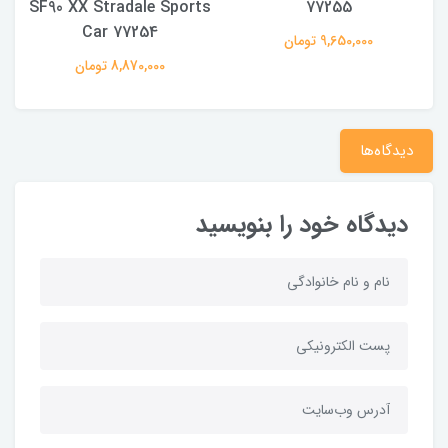
r
SF90 XX Stradale Sports
77255
Car 77254
9,650,000 تومان
8,870,000 تومان
دیدگاه‌ها
دیدگاه خود را بنویسید