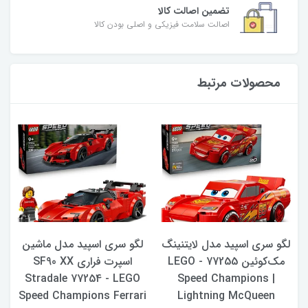
تضمین اصالت کالا
اصالت سلامت فیزیکی و اصلی بودن کالا
محصولات مرتبط
لگو سری اسپید مدل لایتنینگ
لگو سری اسپید مدل ماشین
77
مک‌کوئین 77255 - LEGO
اسپرت فراری SF90 XX
Stradale 77254 - LEGO
Speed ​​Champions |
Speed ​​Champions Ferrari
Lightning McQueen