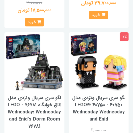
39,700,000 تومان
19,000,000
17,500,000 تومان
خرید
خرید
12٪
لگو سری سریال ونزدی مدل
لگو سری سریال ونزدی مدل
40750 - 40750 LEGO®
اتاق خوابگاه ۷۶۷۸۱ - LEGO
Wednesday: Wednesday
Wednesday Wednesday
and Enid's Dorm Room
and Enid
76781
11,000,000