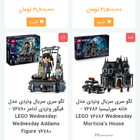
21,500,000 تومان
19,800,000 تومان
خرید
خرید
8٪
10٪
لگو سری سریال ونزدی مدل
لگو سری سریال ونزدی مدل
خانه مورتیسیا 76786 -
فیگور ونزدی آدامز 76780 -
LEGO Wednesday:
LEGO 76786 Wednesday
Wednesday Addams
Morticia's House
Figure 76780
44,000,000