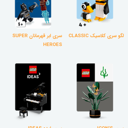
لگو سری کلاسیک CLASSIC
سری ابر قهرمانان SUPER
HEROES