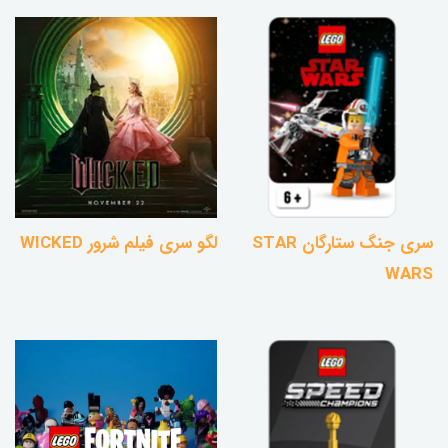
سری جنگ ستارگان STAR
لگو سری فیلم شرور WICKED
WARS