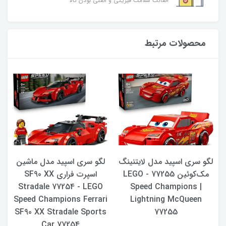
اصالت سلامت فیزیکی و اصلی بودن کالا
محصولات مرتبط
لگو سری اسپید مدل لایتنینگ
لگو سری اسپید مدل ماشین
77
مک‌کوئین 77255 - LEGO
اسپرت فراری SF90 XX
Stradale 77254 - LEGO
Speed ​​Champions |
Speed ​​Champions Ferrari
Lightning McQueen
r
SF90 XX Stradale Sports
77255
Car 77254