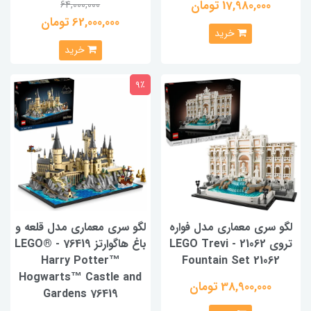
17,980,000 تومان
64,000,000
62,000,000 تومان
خرید
خرید
9٪
لگو سری معماری مدل فواره
لگو سری معماری مدل قلعه و
تروی 21062 - LEGO Trevi
باغ هاگوارتز 76419 - LEGO®
Harry Potter™
Fountain Set 21062
Hogwarts™ Castle and
38,900,000 تومان
Gardens 76419