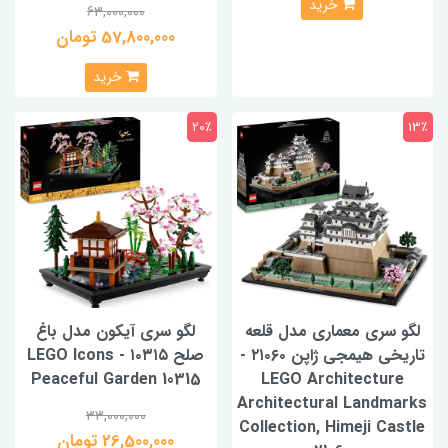
خرید
63,000,000
57,800,000 تومان
خرید
20٪
13٪
لگو سری معماری مدل قلعه
لگو سری آیکون مدل باغ
تاریخی هیمجی ژاپن ۲۱۰۶۰ -
صلح ۱۰۳۱۵ - LEGO Icons
Peaceful Garden 10315
LEGO Architecture
Architectural Landmarks
33,000,000
Collection, Himeji Castle
26,500,000 تومان