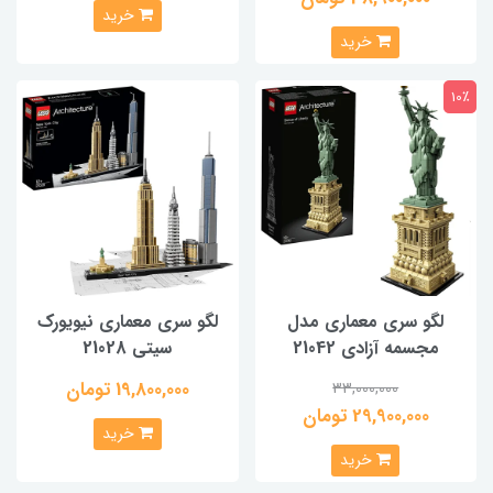
خرید
خرید
10٪
لگو سری معماری مدل
لگو سری معماری نیویورک
مجسمه آزادی 21042
سیتی 21028
19,800,000 تومان
33,000,000
29,900,000 تومان
خرید
خرید