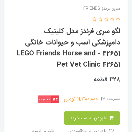
سری فرندز FRIENDS
لگو سری فرندز مدل کلینیک
دامپزشکی اسب و حیوانات خانگی
42651 - LEGO Friends Horse and
Pet Vet Clinic 42651
428 قطعه
11,300,000
تومان
13,000,000
تخفیف
14٪
افزودن به سبدخرید
افزودن به علاقه‌مندی
مقایسه