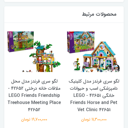
محصولات مرتبط
لگو سری فرندز مدل کلینیک
لگو سری فرندز مدل محل
ل
نگی 42650 -
دامپزشکی اسب و حیوانات
ملاقات خانه درختی 42652 -
خانگی 42651 - LEGO
LEGO Friends Friendship
Treehouse Meeting Place
Friends Horse and Pet
42652
Vet Clinic 42651
11,300,000 تومان
19,700,000 تومان