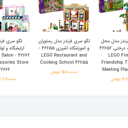
رندز مدل محل
لگو سری فرندز مدل رستوران
لگو سری فرن
ملاقات خانه درختی 42652
و آموزشگاه آشپزی 42655 -
آرایشگاه و لوا
air Salon
LEGO Restaurant and
- LEGO Fr
ssories Store
Cooking School 42655
Friendship 
42662
Meeting Pla
15,800,000 تومان
 تومان
9,200,000 تومان