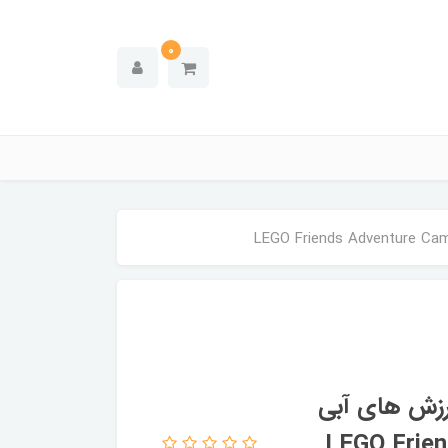
0
رزش های آبی
42626 - LEGO