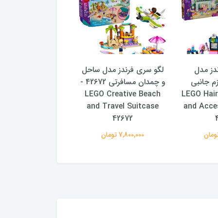
دز مدل
لگو سری فرندز مدل ساحل
لگو سری فرندز مد
زم جانبی
و چمدان مسافرتی 42672 -
 LEGO Friends
LEGO Creative Beach
42662 - LEGO H
nture Camp Cozy
and Travel Suitcase
and Acce
ottages 42624
42672
7,800,000 تومان
9,950,000 تومان