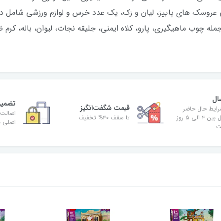
سک های پاییز، لیان و زک، یک عدد خرس و لوازم ورزشی شامل دو ک
له چوب ماهیگیری، پارو، کلاه ایمنی، جلیقه نجات، لیوان، باله، کرم
ال
تضمین
قیمت شگفت‌انگیز
رایط حال حاضر
اصالت 
زمان ارسال بین ۳ الی ۵ روز
تا سقف ۳۰% تخفیف
اصلی بو
ت