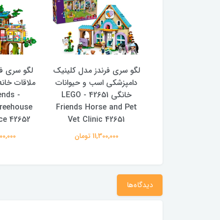
 سری فرندز مدل
لگو سری فرندز مدل کلینیک
لگو سری ف
اه لوازم حیوانات
دامپزشکی اسب و حیوانات
خانگی 42650 - LEGO Pet
خانگی 42651 - LEGO
iends
Treehouse
Friends Horse and Pet
Accessories 
ce 42652
Vet Clinic 42651
42650
9,980,00 تومان
11,300,000 تومان
19,700,000
دیدگاه‌ها