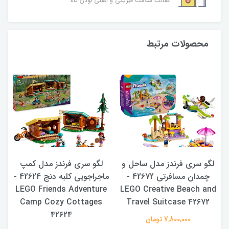
اصالت سلامت فیزیکی و اصلی بودن کالا
محصولات مرتبط
لگو سری فرندز مدل ساحل و
لگو سری فرندز مدل کمپ
LE
چمدان مسافرتی 42672 -
ماجراجویی کلبه دنج 42624 -
LEGO Friends Adventure
LEGO Creative Beach and
Camp Cozy Cottages
Travel Suitcase 42672
42624
7,800,000 تومان