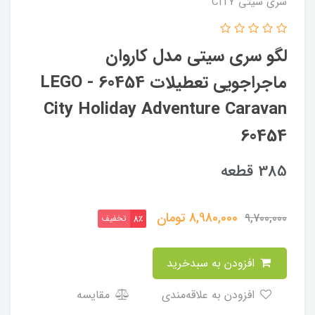
سری سیتی CITY
لگو سری سیتی مدل کاروان
ماجراجویی تعطیلات 60454 - LEGO
City Holiday Adventure Caravan
60454
385 قطعه
8,980,000
تومان
9,700,000
تخفیف
8٪
افزودن به سبدخرید
افزودن به علاقه‌مندی
مقایسه