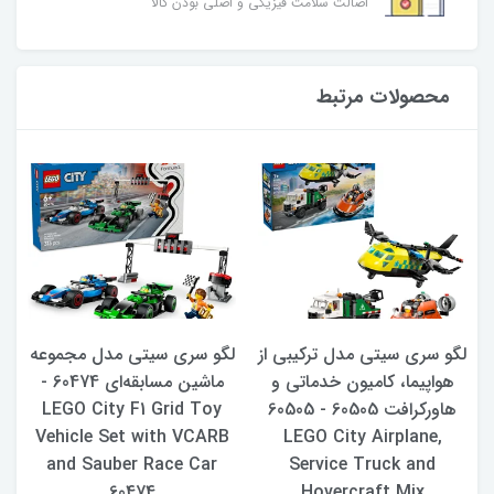
اصالت سلامت فیزیکی و اصلی بودن کالا
محصولات مرتبط
لگو سری سیتی مدل ترکیبی از
لگو سری سیتی مدل مجموعه
هواپیما، کامیون خدماتی و
ماشین مسابقه‌ای 60474 -
هاورکرافت 60505 - 60505
LEGO City F1 Grid Toy
r
Vehicle Set with VCARB
LEGO City Airplane,
and Sauber Race Car
Service Truck and
60474
Hovercraft Mix