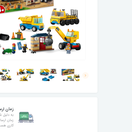
زمان ارس
به دلیل ش
کاری هس