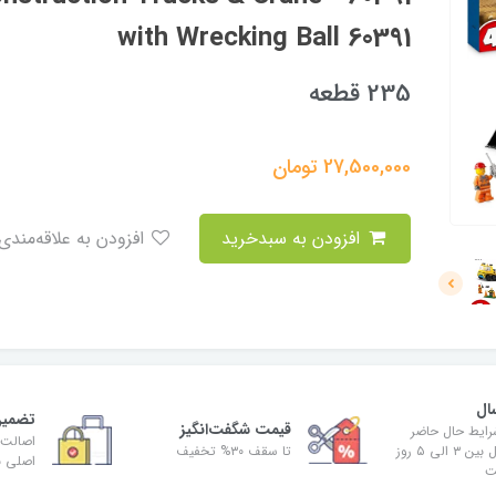
with Wrecking Ball 60391
235 قطعه
27,500,000
تومان
افزودن به سبدخرید
افزودن به علاقه‌مندی
ال
تضمین
قیمت شگفت‌انگیز
رایط حال حاضر
اصالت 
زمان ارسال بین ۳ الی ۵ روز
تا سقف ۳۰% تخفیف
اصلی بو
ت