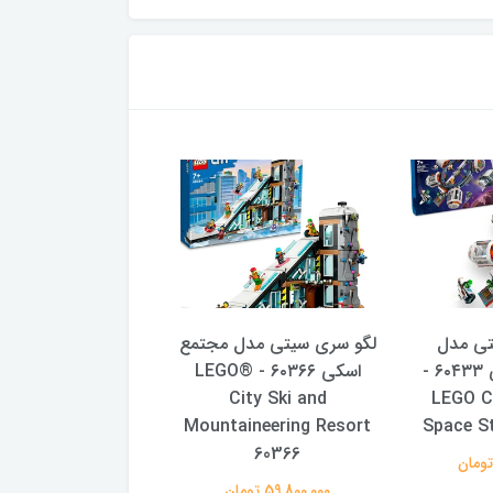
تی مدل
لگو سری سیتی مدل مجتمع
لگو سری سیتی م
ایستگاه فضایی ۶۰۴۳۳ -
اسکی ۶۰۳۶۶ - LEGO®
ایستگاه پرتاب شات
LEGO C
City Ski and
فضا
y Spaceport and
Mountaineering Resort
Space S
ket Launch Pad
60366
60434
59,800,000 تومان