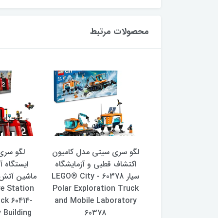
محصولات مرتبط
 سری سیتی مدل
لگو سری سیتی مدل کامیون
لگو سری
ی نجات آتش نشانی
اکتشاف قطبی و آزمایشگاه
ایستگاه آ
60413 - LEGO City Fire
سیار 60378 - LEGO® City
re Station
Polar Exploration Truck
Rescue Plane 6
uck 60414-
and Mobile Laboratory
15,750,0 تومان
 Building
60378