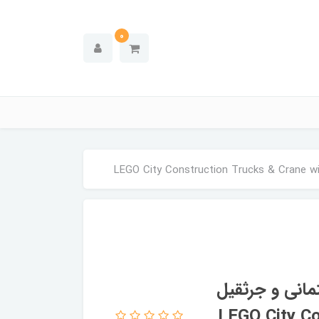
0
انی و جرثقیل
60391 - LEGO C