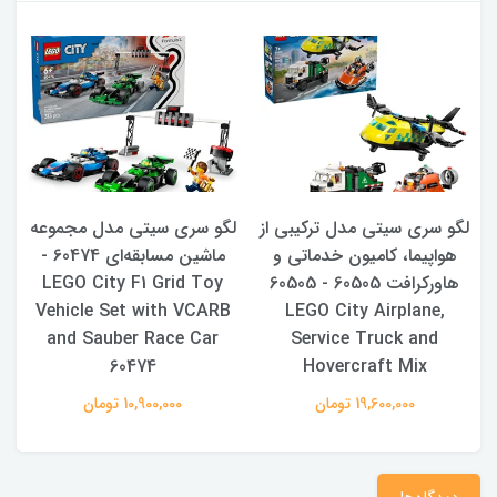
لگو سری سیتی مدل ترکیبی از
لگو سری سیتی مدل مجموعه
هواپیما، کامیون خدماتی و
ماشین مسابقه‌ای 60474 -
هاورکرافت 60505 - 60505
LEGO City F1 Grid Toy
r
Vehicle Set with VCARB
LEGO City Airplane,
and Sauber Race Car
Service Truck and
60474
Hovercraft Mix
19,600,000 تومان
10,900,000 تومان