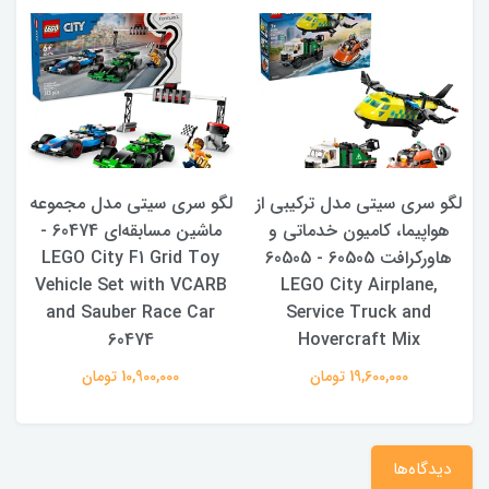
لگو سری سیتی مدل ترکیبی از
لگو سری سیتی مدل مجموعه
هواپیما، کامیون خدماتی و
ماشین مسابقه‌ای 60474 -
هاورکرافت 60505 - 60505
LEGO City F1 Grid Toy
r
Vehicle Set with VCARB
LEGO City Airplane,
and Sauber Race Car
Service Truck and
60474
Hovercraft Mix
19,600,000 تومان
10,900,000 تومان
دیدگاه‌ها