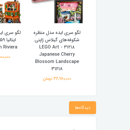
ری فیلم شرور مدل
لگو سری ایده مدل منظره
لگو سری اید
دیواری شهر زمرد
شکوفه‌های گیلاس ژاپنی
n Riviera
۳۱۲۱۸ - LEGO Art
۷۵۶۸۵ - LEGO Wicked
Japanese Cherry
Emerald City Wal
65,500,000
Blossom Landscape
75685
31218
39,800,0 تومان
32,980,000 تومان
دیدگاه‌ها