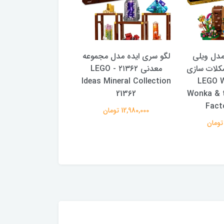
مدل ویلی
لگو سری ایده مدل مجموعه
لگو سری اید
شکلات سازی
معدنی ۲۱۳۶۲ - LEGO
mo 21361 - LEGO
1 Ideas Gremlins:
Ideas Mineral Collection
21360 - LEGO
Gizmo
21362
Wonka & 
Fact
12,980,000 تومان
26,800,000 تومان