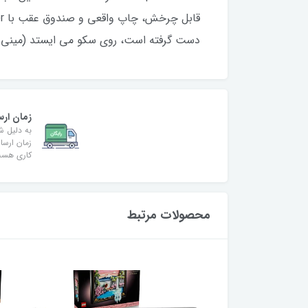
دست گرفته است، روی سکو می ایستد (مینی ف
زمان ارس
به دلیل ش
کاری هس
محصولات مرتبط