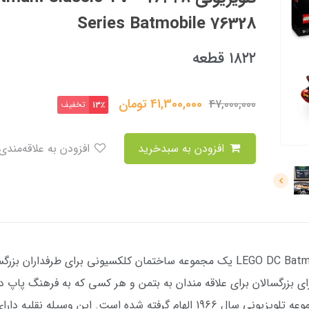
Series Batmobile 76328
۱۸۲۲ قطعه
41,300,000
تومان
47,000,000
تخفیف
13٪
افزودن به سبدخرید
افزودن به علاقه‌مندی
LEGO DC Batman: Classic TV Series Batmobile (76328) یک مجموعه ساختمان کلکسیون
DC Super Heroes از Batmobile نمادین مجموعه تلویزیونی سال 1966 الهام گرفت