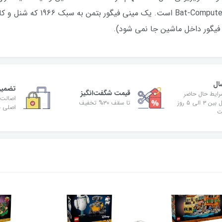
قابل چرخش، چاپ واقعی و صندوق عقب 
یگور داخل ماشین جا نمی شود).
ال
تضمین
قیمت شگفت‌انگیز
رایط حال حاضر
اصالت 
زمان ارسال بین ۳ الی ۵ روز
تا سقف ۳۰% تخفیف
اصلی بو
ت