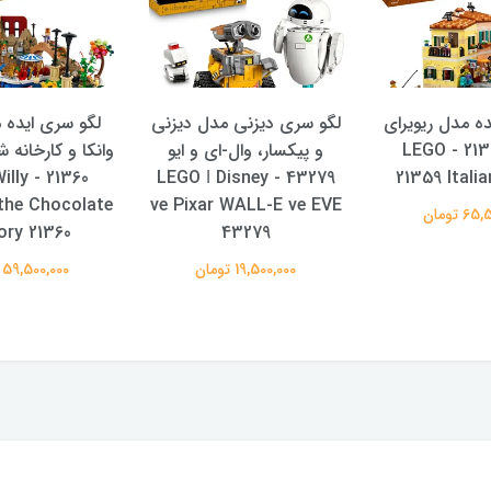
ه مدل ریویرای
لگو سری دیزنی مدل دیزنی
لگو سری ایده 
ایتالیا 21359 - LEGO
و پیکسار، وال-ای و ایو
وانکا و کارخانه 
 Willy
43279 - LEGO ǀ Disney
21359 Italia
the Chocolate
ve Pixar WALL-E ve EVE
 تومان
ory 21360
43279
19,500,000 تومان
59,500,000 تومان