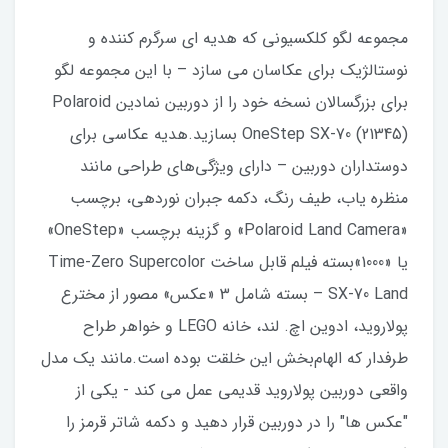
مجموعه لگو کلکسیونی که هدیه ای سرگرم کننده و
نوستالژیک برای عکاسان می سازد – با این مجموعه لگو
برای بزرگسالان نسخه خود را از دوربین نمادین Polaroid
OneStep SX-70 (21345) بسازید.هدیه عکاسی برای
دوستداران دوربین – دارای ویژگی‌های طراحی مانند
منظره یاب، طیف رنگ، دکمه جبران نوردهی، برچسب
«Polaroid Land Camera» و گزینه برچسب «OneStep»
یا «1000»بسته فیلم قابل ساخت Time-Zero Supercolor
SX-70 Land – بسته شامل 3 «عکس» مصور از مخترع
پولاروید، ادوین اچ. لند، خانه LEGO و خواهر طراح
طرفدار که الهام‌بخش این خلقت بوده است.مانند یک مدل
واقعی دوربین پولاروید قدیمی عمل می کند - یکی از
"عکس ها" را در دوربین قرار دهید و دکمه شاتر قرمز را