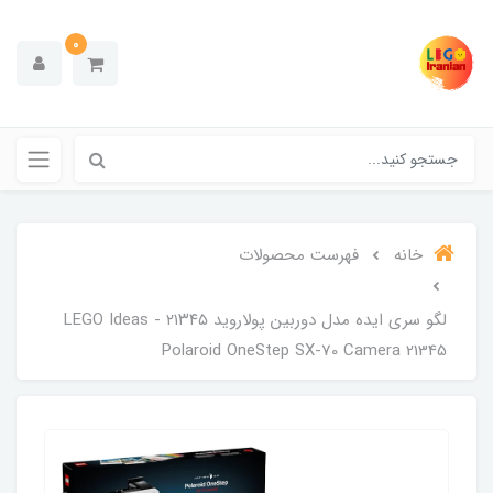
0
خانه
فهرست محصولات
لگو سری ایده مدل دوربین پولاروید ۲۱۳۴۵ - LEGO Ideas
Polaroid OneStep SX-70 Camera 21345