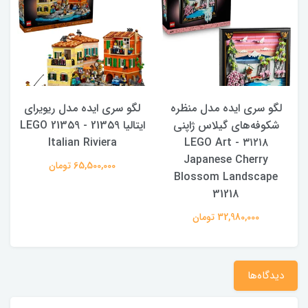
لگو سری ایده مدل منظره
لگو سری ایده مدل ریویرای
ل
شکوفه‌های گیلاس ژاپنی
ایتالیا 21359 - LEGO 21359
Italian Riviera
۳۱۲۱۸ - LEGO Art
Japanese Cherry
65,500,000 تومان
Blossom Landscape
31218
32,980,000 تومان
دیدگاه‌ها