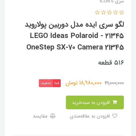
سری ICON'S
لگو سری ایده مدل دوربین پولاروید
۲۱۳۴۵ - LEGO Ideas Polaroid
OneStep SX-70 Camera 21345
۵۱۶ قطعه
18,980,000
تومان
21,000,000
تخفیف
10٪
افزودن به سبدخرید
افزودن به علاقه‌مندی
مقایسه