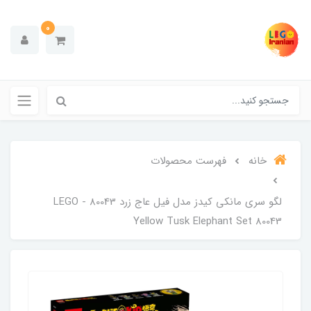
0
خانه
فهرست محصولات
لگو سری مانکی کیدز مدل فیل عاج زرد 80043 - LEGO
Yellow Tusk Elephant Set 80043