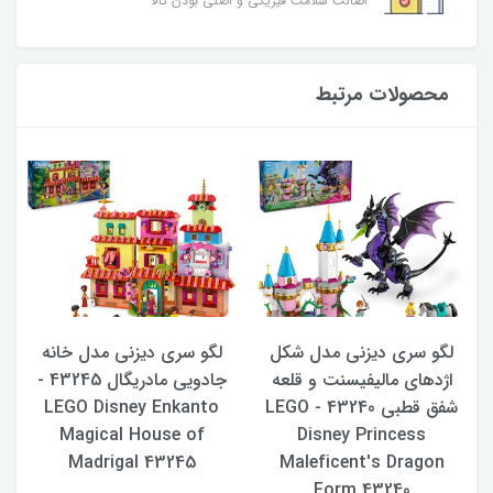
اصالت سلامت فیزیکی و اصلی بودن کالا
محصولات مرتبط
لگو سری دیزنی مدل شکل
لگو سری دیزنی مدل خانه
ل
اژدهای مالیفیسنت و قلعه
جادویی مادریگال 43245 -
شفق قطبی 43240 - LEGO
LEGO Disney Enkanto
Magical House of
Disney Princess
Madrigal 43245
Maleficent's Dragon
Form 43240