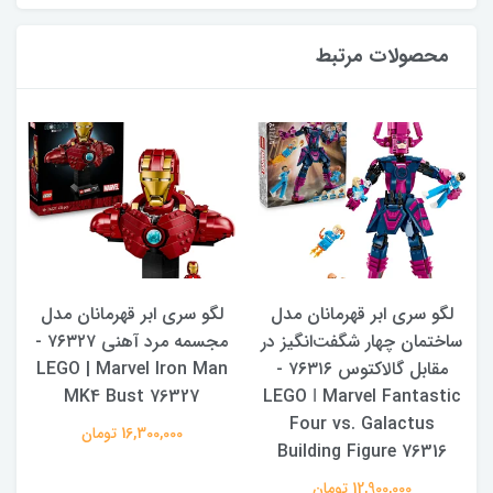
محصولات مرتبط
لگو سری ابر قهرمانان مدل
لگو سری ابر قهرمانان مدل
ساختمان چهار شگفت‌انگیز در
مجسمه مرد آهنی ۷۶۳۲۷ -
مقابل گالاکتوس ۷۶۳۱۶ -
LEGO | Marvel Iron Man
MK4 Bust 76327
LEGO ǀ Marvel Fantastic
r
Four vs. Galactus
16,300,000 تومان
Building Figure 76316
12,900,000 تومان