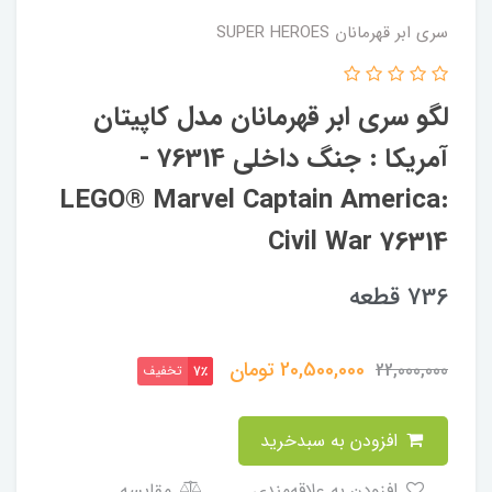
سری ابر قهرمانان SUPER HEROES
لگو سری ابر قهرمانان مدل کاپیتان
آمریکا : جنگ داخلی 76314 -
LEGO® Marvel Captain America:
Civil War 76314
736 قطعه
20,500,000
تومان
22,000,000
تخفیف
7٪
افزودن به سبدخرید
افزودن به علاقه‌مندی
مقایسه