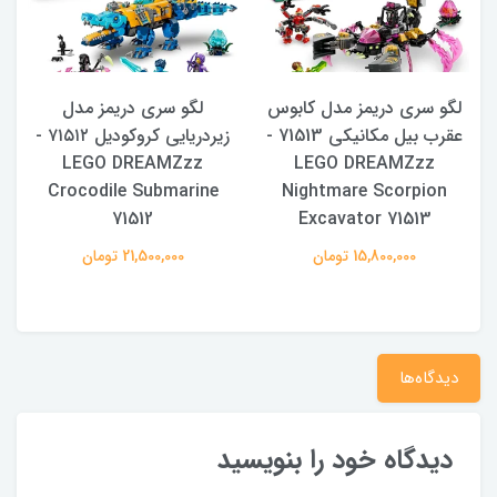
لگو سری دریمز مدل کابوس
لگو سری دریمز مدل
عقرب بیل مکانیکی 71513 -
زیردریایی کروکودیل ۷۱۵۱۲ -
n
LEGO DREAMZzz
LEGO DREAMZzz
Crocodile Submarine
Nightmare Scorpion
71512
Excavator 71513
15,800,000 تومان
21,500,000 تومان
دیدگاه‌ها
دیدگاه خود را بنویسید