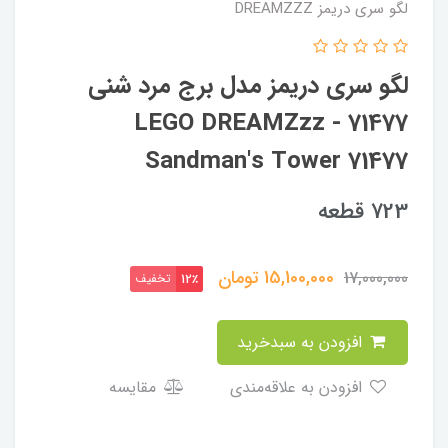
لگو سری دریمز DREAMZZZ
لگو سری دریمز مدل برج مرد شنی
71477 - LEGO DREAMZzz
Sandman's Tower 71477
723 قطعه
15,100,000
تومان
17,000,000
تخفیف
12٪
افزودن به سبدخرید
افزودن به علاقه‌مندی
مقایسه