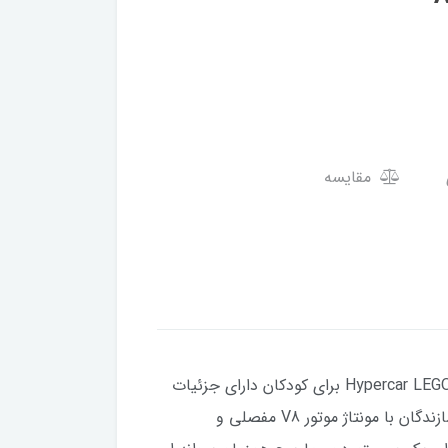
مقایسه
اسباب بازی هایپرکار برای کودکان بالای 10 سال – مجموعه ساختمانی Hypercar LEGO Technic Koenigsegg Jesko Absolut Grey برای کودکان دارای جزئیات
معتبری است که طرفداران وسایل نقلیه جوان را خوشحال می کند.ویژگی های این اسباب بازی هایپرکار را بسازید - سازندگان با مونتاژ موتور V8 مفصلی و