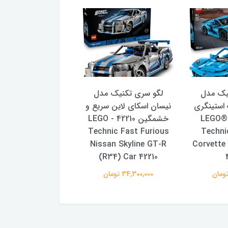
یک مدل
لگو سری تکنیک مدل
لگو سری تکنیک مدل
استینگری
نیسان اسکای‌ لاین سریع و
آبی 42217 - LEGO®
خشمگین 42210 - LEGO
O Technic Volvo
0 Electric Wheel
Technic Fast Furious
Techni
Loader 42209
Nissan Skyline GT-R
Corvette 
(R34) Car 42210
22,500,000 تومان
34,300,000 تومان