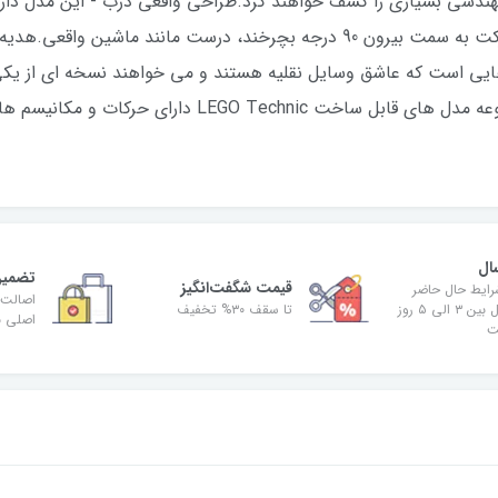
ندسی بسیاری را کشف خواهند کرد.طراحی واقعی درب - این مدل دارا
است که به درها اجازه می دهد تا در حین حرکت به سمت بیرون 90 درجه بچرخند، د
یی است که عاشق وسایل نقلیه هستند و می خواهند نسخه ای از یکی 
در جهان بسازند.مقدمه ای بر مهندسی – مجموعه مدل های قاب
ال
تضمین
قیمت شگفت‌انگیز
رایط حال حاضر
اصالت 
زمان ارسال بین ۳ الی ۵ روز
تا سقف ۳۰% تخفیف
اصلی بو
ت