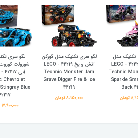
 تکنیک مدل
لگو سری تکنیک مدل گورکن
لگو سری تکن
اسپارکل ۴۲۲۲۰ - LEGO
آتش و یخ ۴۲۲۱۹ - LEGO
شورولت کوروت 
Technic Monster Jam
Technic Mon
c Chevrolet
Grave Digger Fire & Ice
Sparkle Sma
Stingray Blue
42219
Back 4
42217
 تومان
8,950,000 تومان
17,900,000 تومان