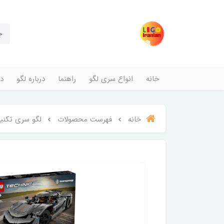
خانه
انواع سری لگو
راهنما
درباره لگو
در
خانه
فهرست محصولات
لگو سری تکنیک مدل هایپرکار ic 42173