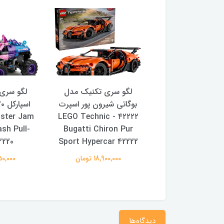
سری تکنیک مدل
لگو سری تکنیک مدل
لگو سری
ن مسابقه‌ای فورد
بوگاتی شیرون پور اسپرت
GT40 MKII مدل ۱۹۶۶ ، کد
۴۲۲۲۲ - LEGO Technic
ster Jam
sh Pull-
Bugatti Chiron Pur
۴۲۲۲۳ - LEGO Technic
2220
Sport Hypercar 42222
1966 Ford GT40
Race Car 422
18,900,000 تومان
8,950,000
21,900,00 تومان
دیدگاه‌ها