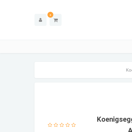
0
هایپرکار Koenigsegg Jesko
A