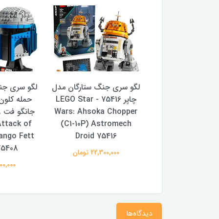
 جنگ ستارگان مدل
لگو سری جنگ ستارگان مدل
لگو سری جن
قایق بادبانی جابا 75397 -
چاپر 75416 - LEGO Star
حمله کلون‌
Wars: Ahsoka Chopper
75397 LEGO Star Wars
Attack of
(C1-10P) Astromech
Jabba's Sailb
ango Fett
Droid 75416
144,000,0 تومان
75408
22,300,000 تومان
15,900,000
دیدگاه‌ها