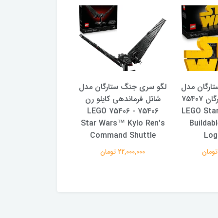
ارگان مدل
لگو سری جنگ ستارگان مدل
لگو سری جنگ ستارگ
لوگوی جنگ ستارگان 75407
شاتل فرماندهی کایلو رن
جنگنده یو-وینگ ش
- LEGO Sta
75406 - 75406 LEGO
آندور 5399
: Andor Rebel U-
Star Wars™ Kylo Ren's
Buildab
Starfighter 75399
Command Shuttle
Log
22,000,000 تومان
13,900,000 تومان