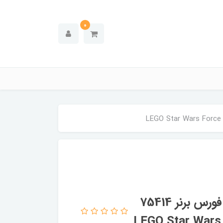
0
لگو سری جنگ ستارگان مدل اسنومبیل فورس برنر 75414