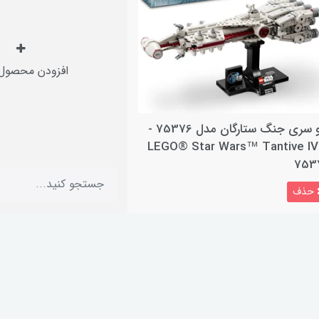
افزودن محصول 
لگو سری جنگ ستارگان مدل 75376 -
LEGO® Star Wars™ Tantive I
753
حذف